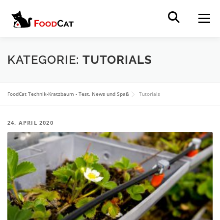
Zum Inhalt springen
Menü
Suchen
HOME
NEWS
REVIEWS
TUTORIALS
KATEGORIE:
TUTORIALS
VERGLEICHE
ÜBER
FoodCat Technik-Kratzbaum - Test, News und Spaß
Tutorials
24. APRIL 2020