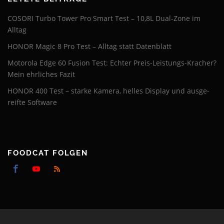
HONOR 400 Pro
pro-testbericht
HONOR Magic 8 Pro
HONOR M
COSORI Turbo Tower Pro Smart Test – 10,8L Dual-Zone im
Kalorien
Rezepte
Silk-ép
Explorer 3000 v2
Motorola
Motorola Edge 60 Fusion
Alltag
Sport
solar
Wissen
HONOR Magic 8 Pro Test – Alltag statt Datenblatt
Wohnen
zendure
Motorola Edge 60 Fusion Test: Echter Preis-Leistungs-Kracher?
Mein ehrliches Fazit
HONOR 400 Test – starke Kamera, helles Display und ausge­
reifte Software
FOODCAT FOLGEN