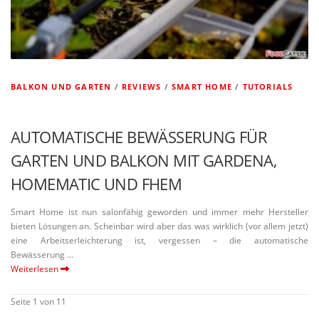
BALKON UND GARTEN
/
REVIEWS
/
SMART HOME
/
TUTORIALS
AUTOMA­TISCHE BEWÄS­SERUNG FÜR
GARTEN UND BALKON MIT GARDENA,
HOMEMATIC UND FHEM
Smart Home ist nun salon­fähig geworden und immer mehr Hersteller
bieten Lösungen an. Scheinbar wird aber das was wirklich (vor allem jetzt)
eine Arbeits­er­leich­terung ist, vergessen – die automa­tische
Bewässerung …
Weiterlesen
Seite 1 von 1
1