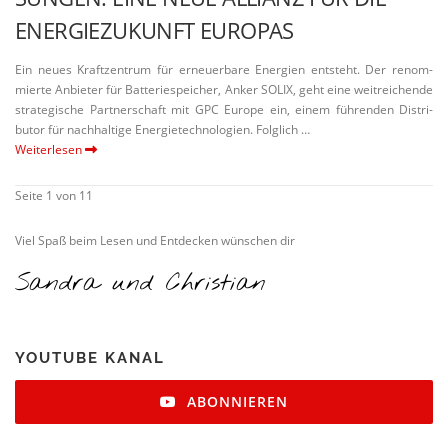
ENERGIE­ZU­KUNFT EUROPAS
Ein neues Kraft­zentrum für erneu­erbare Energien entsteht. Der renom­
mierte Anbieter für Batte­rie­speicher, Anker SOLIX, geht eine weitrei­chende
strate­gische Partner­schaft mit GPC Europe ein, einem führenden Distri­
butor für nachhaltige Energie­tech­no­logien. Folglich …
Weiterlesen
Seite 1 von 1
1
Viel Spaß beim Lesen und Entdecken wünschen dir
Sandra und Christian
YOUTUBE KANAL
ABONNIEREN