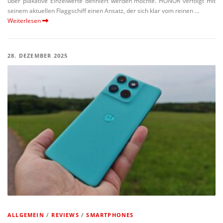
über plakative Einzel­werte definiert werden möchte. HONOR verfolgt mit
seinem aktuellen Flagg­schiff einen Ansatz, der sich klar vom reinen …
Weiterlesen
28. DEZEMBER 2025
ALLGEMEIN
/
REVIEWS
/
SMARTPHONES