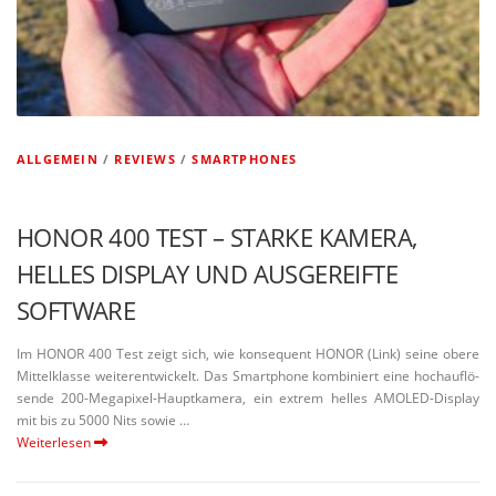
ALLGEMEIN
/
REVIEWS
/
SMARTPHONES
HONOR 400 TEST – STARKE KAMERA,
HELLES DISPLAY UND AUSGE­REIFTE
SOFTWARE
Im HONOR 400 Test zeigt sich, wie konse­quent HONOR (Link) seine obere
Mittel­klasse weiter­ent­wi­ckelt. Das Smart­phone kombi­niert eine hochauf­lö­
sende 200-Megapixel-Haupt­­kamera, ein extrem helles AMOLED-Display
mit bis zu 5000 Nits sowie …
Weiterlesen