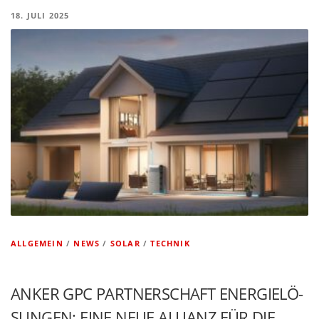
18. JULI 2025
ALLGEMEIN
/
NEWS
/
SOLAR
/
TECHNIK
ANKER GPC PARTNER­SCHAFT ENERGIE­LÖ­
SUNGEN: EINE NEUE ALLIANZ FÜR DIE