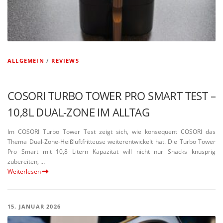
ALLGEMEIN
/
REVIEWS
COSORI TURBO TOWER PRO SMART TEST –
10,8L DUAL-ZONE IM ALLTAG
Im COSORI Turbo Tower Test zeigt sich, wie konse­quent COSORI das
Thema Dual-Zone-Heißluft­fri­t­­teuse weiter­ent­wi­ckelt hat. Die Turbo Tower
Pro Smart mit 10,8 Litern Kapazität will nicht nur Snacks knusprig
zubereiten, …
Weiterlesen
15. JANUAR 2026