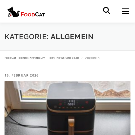
Zum Inhalt springen
Menü
Suchen
HOME
NEWS
REVIEWS
TUTORIALS
KATEGORIE:
ALLGEMEIN
VERGLEICHE
ÜBER
FoodCat Technik-Kratzbaum - Test, News und Spaß
Allgemein
15. FEBRUAR 2026