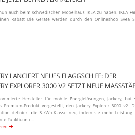
nun auch beim schwe­di­schen Möbelhaus IKEA zu haben. IKEA Fa
 einen Rabatt Die Geräte werden durch den Onlineshop Svea S
ERY LANCIERT NEUES FLAGG­SCHIFF: DER
ERY EXPLORER 3000 V2 SETZT NEUE MASSSTÄB
om­mierte Hersteller für mobile Energie­lö­sungen, Jackery, hat 
s Premium-Produkt vorge­stellt, den Jackery Explorer 3000 v2. D
tation definiert die 3-kWh-Klasse neu, indem sie mehr Leistung
­gente Funktionen …
esen