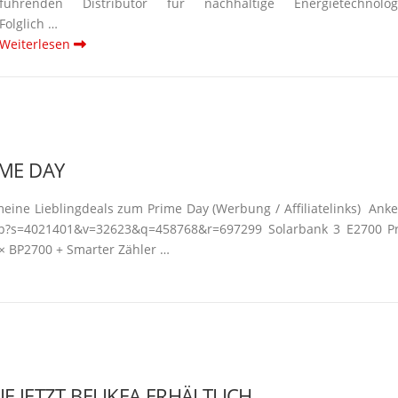
führenden Distri­butor für nachhaltige Energie­tech­no­log
Folglich …
Weiterlesen
IME DAY
eine Liebling­deals zum Prime Day (Werbung / Affili­ate­links) Ank
hp?s=4021401&v=32623&q=458768&r=697299 Solarbank 3 E2700 P
 × BP2700 + Smarter Zähler …
 JETZT BEI IKEA ERHÄLTLICH