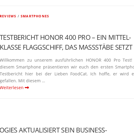
REVIEWS
/
SMARTPHONES
TESTBE­RICHT HONOR 400 PRO – EIN MITTEL­
KLASSE FLAGG­SCHIFF, DAS MASSSTÄBE SETZT
Willkommen zu unserem ausführ­lichen HONOR 400 Pro Test!
diesem Smart­phone präsen­tieren wir euch den ersten Smart­­ph
Testbe­richt hier bei der Lieben FoodCat. Ich hoffe, er wird 
gefallen. Mit diesem …
Weiterlesen
GIES AKTUA­LI­SIERT SEIN BUSINESS-