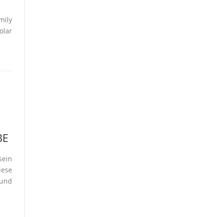
mily
olar
E
sein
iese
 und