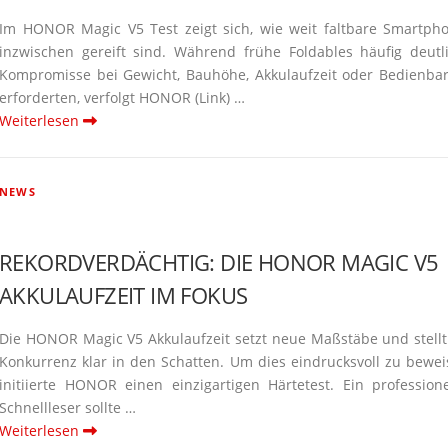
Im HONOR Magic V5 Test zeigt sich, wie weit faltbare Smart­ph
inzwi­schen gereift sind. Während frühe Foldables häufig deutl
Kompro­misse bei Gewicht, Bauhöhe, Akkulaufzeit oder Bedien­bar
erfor­derten, verfolgt HONOR (Link) …
Weiterlesen
NEWS
REKORD­VER­DÄCHTIG: DIE HONOR MAGIC V5
AKKULAUFZEIT IM FOKUS
Die HONOR Magic V5 Akkulaufzeit setzt neue Maßstäbe und stellt
Konkurrenz klar in den Schatten. Um dies eindrucksvoll zu bewei
initi­ierte HONOR einen einzig­ar­tigen Härtetest. Ein profes­sio­ne
Schnell­leser sollte …
Weiterlesen