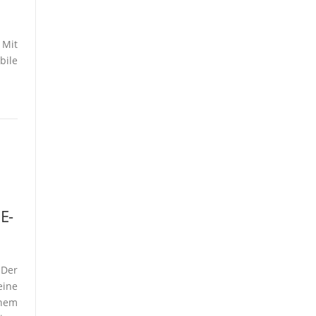
 Mit
bile
E­
 Der
eine
inem