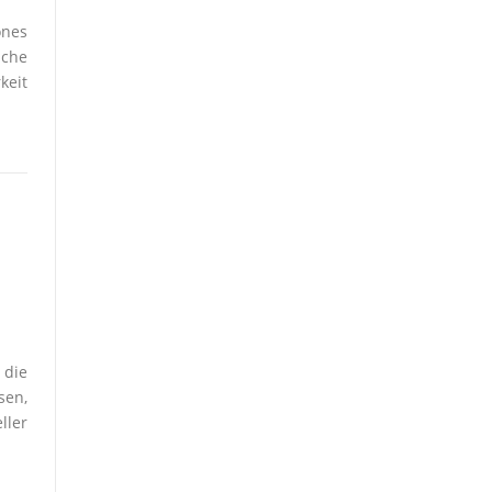
ones
iche
keit
 die
sen,
ller