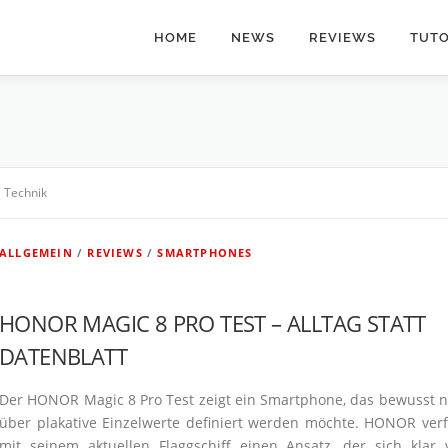
HOME
NEWS
REVIEWS
TUTO
Technik
ALLGEMEIN
/
REVIEWS
/
SMARTPHONES
HONOR MAGIC 8 PRO TEST – ALLTAG STATT
DATENBLATT
Der HONOR Magic 8 Pro Test zeigt ein Smart­phone, das bewusst n
über plakative Einzel­werte definiert werden möchte. HONOR verf
mit seinem aktuellen Flagg­schiff einen Ansatz, der sich klar