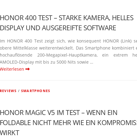
HONOR 400 TEST – STARKE KAMERA, HELLES
DISPLAY UND AUSGE­REIFTE SOFTWARE
Im HONOR 400 Test zeigt sich, wie konse­quent HONOR (Link) s
obere Mittel­klasse weiter­ent­wi­ckelt. Das Smart­phone kombi­niert 
hochauf­lö­sende 200-Megapixel-Haupt­­kamera, ein extrem he
AMOLED-Display mit bis zu 5000 Nits sowie …
Weiterlesen
REVIEWS
/
SMARTPHONES
HONOR MAGIC V5 IM TEST – WENN EIN
FOLDABLE NICHT MEHR WIE EIN KOMPROMIS
WIRKT