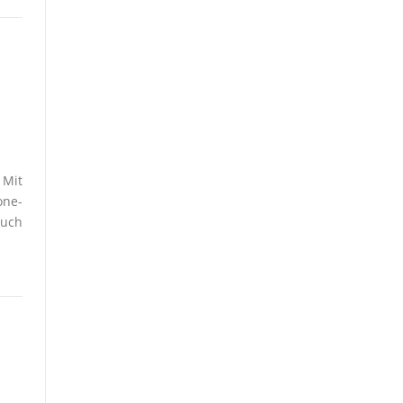
 Mit
one-
euch