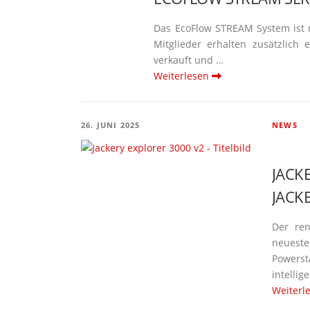
Das EcoFlow STREAM System ist 
Mitglieder erhalten zusätzlich
verkauft und …
Weiterlesen
26. JUNI 2025
NEWS
JACK
JACK
Der ren
neueste
Power­s
intel­li
Weiterl