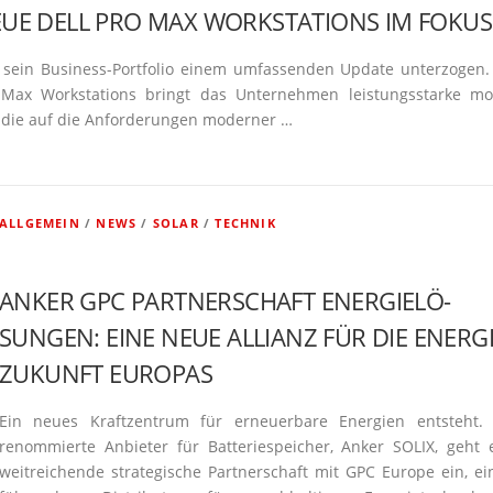
EUE DELL PRO MAX WORKSTA­TIONS IM FOKUS
t sein Business-Portfolio einem umfas­senden Update unter­zogen.
ax Worksta­tions bringt das Unter­nehmen leistungs­starke mo
 die auf die Anfor­de­rungen moderner …
ALLGEMEIN
/
NEWS
/
SOLAR
/
TECHNIK
ANKER GPC PARTNER­SCHAFT ENERGIE­LÖ­
SUNGEN: EINE NEUE ALLIANZ FÜR DIE ENERGI
ZU­KUNFT EUROPAS
Ein neues Kraft­zentrum für erneu­erbare Energien entsteht.
renom­mierte Anbieter für Batte­rie­speicher, Anker SOLIX, geht 
weitrei­chende strate­gische Partner­schaft mit GPC Europe ein, e