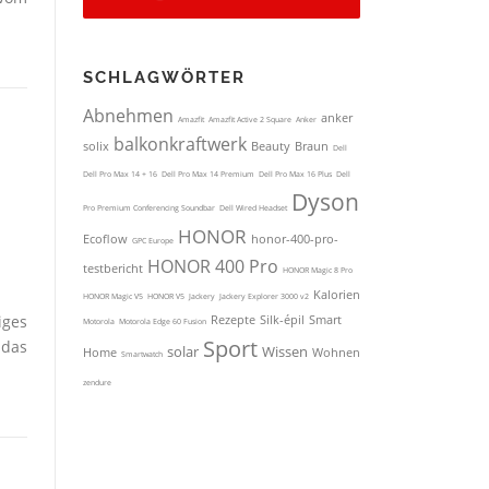
SCHLAG­WÖRTER
iges
 das