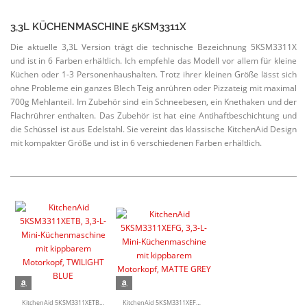
3,3L KÜCHEN­MA­SCHINE 5KSM3311X
Die aktuelle 3,3L Version trägt die technische Bezeichnung 5KSM3311X
und ist in 6 Farben erhältlich. Ich empfehle das Modell vor allem für kleine
Küchen oder 1-3 Perso­nen­haus­halten. Trotz ihrer kleinen Größe lässt sich
ohne Probleme ein ganzes Blech Teig anrühren oder Pizzateig mit maximal
700g Mehlanteil. Im Zubehör sind ein Schnee­besen, ein Knethaken und der
Flach­rührer enthalten. Das Zubehör ist hat eine Antihaft­be­schichtung und
die Schüssel ist aus Edelstahl. Sie vereint das klassische KitchenAid Design
mit kompakter Größe und ist in 6 verschie­denen Farben erhältlich.
KitchenAid 5KSM3311XETB, 3,3-L-Mini-Küchenmaschine mit kippbarem Motorkopf, TWILIGHT BLUE
KitchenAid 5KSM3311XEFG, 3,3-L-Mini-Küchenmaschine mit kippbarem Motorkopf, MATTE GREY