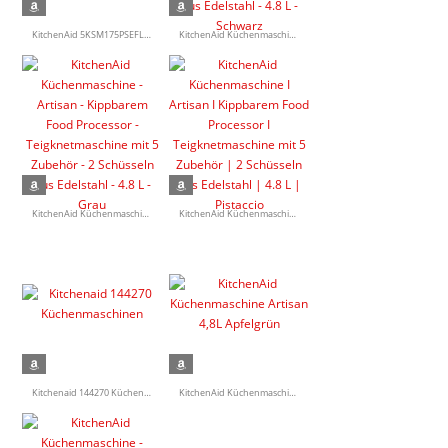
KitchenAid 5KSM175PSEFL Artisan Küchen­ma­schine, Stainless Steel, Weiß
KitchenAid Küchen­ma­schine - Artisan - Kippbarem Food Processor - Teigknet­ma­schine mit 5 Zubehör - 2 Schüsseln aus Edelstahl - 4.8 L - Schwarz
KitchenAid Küchen­ma­schine - Artisan - Kippbarem Food Processor - Teigknet­ma­schine mit 5 Zubehör - 2 Schüsseln aus Edelstahl - 4.8 L - Grau
KitchenAid Küchen­ma­schine I Artisan I Kippbarem Food Processor I Teigknet­ma­schine mit 5 Zubehör | 2 Schüsseln aus Edelstahl | 4.8 L | Pistaccio
Kitchenaid 144270 Küchenmaschinen
KitchenAid Küchen­ma­schine Artisan 4,8L Apfelgrün