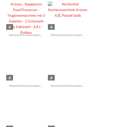
KitchenAid Küchen­ma­schine - Artisan - Kippbarem Food Processor - Teigknet­ma­schine mit 5 Zubehör - 2 Schüsseln aus Edelstahl - 4.8 L - Eisblau
KitchenAid Küchen­ma­schine Artisan 4,8L Pastell Gelb
KitchenAid Küchen­ma­schine Artisan 4,8L Vintage Blau
KitchenAid Küchen­ma­schine - Artisan - Kippbarem Food Processor - Teigknet­ma­schine mit 5 Zubehör - 2 Schüsseln aus Edelstahl - 4.8 L - Creme