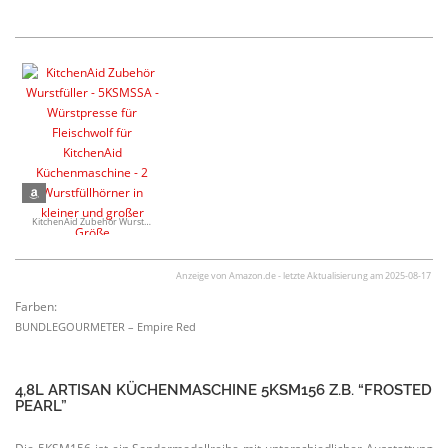
KitchenAid Zubehör Wurst­füller - 5KSMSSA - Würst­presse für Fleischwolf für KitchenAid Küchen­ma­schine - 2 Wurst­füll­hörner in kleiner und großer Größe
Anzeige von Amazon.de - letzte Aktua­li­sierung am 2025-08-17
Farben:
BUNDLE­GOUR­METER – Empire Red
4,8L ARTISAN KÜCHEN­MA­SCHINE 5KSM156 Z.B. “FROSTED
PEARL”