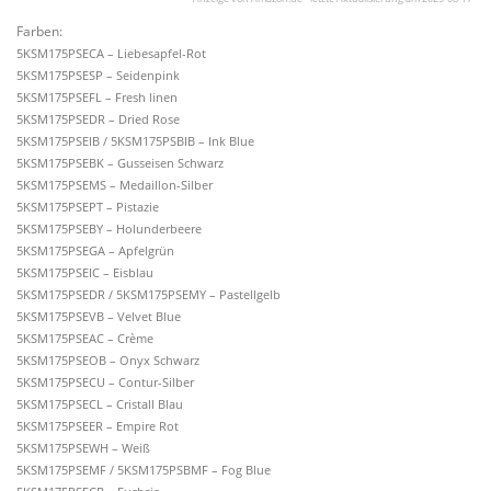
Farben:
5KSM175PSECA – Liebes­apfel-Rot
5KSM175PSESP – Seidenpink
5KSM175PSEFL – Fresh linen
5KSM175PSEDR – Dried Rose
5KSM175PSEIB / 5KSM175PSBIB – Ink Blue
5KSM175PSEBK – Gusseisen Schwarz
5KSM175PSEMS – Medaillon-Silber
5KSM175PSEPT – Pistazie
5KSM175PSEBY – Holun­der­beere
5KSM175PSEGA – Apfelgrün
5KSM175PSEIC – Eisblau
5KSM175PSEDR / 5KSM175PSEMY – Pastellgelb
5KSM175PSEVB – Velvet Blue
5KSM175PSEAC – Crème
5KSM175PSEOB – Onyx Schwarz
5KSM175PSECU – Contur-Silber
5KSM175PSECL – Cristall Blau
5KSM175PSEER – Empire Rot
5KSM175PSEWH – Weiß
5KSM175PSEMF / 5KSM175PSBMF – Fog Blue