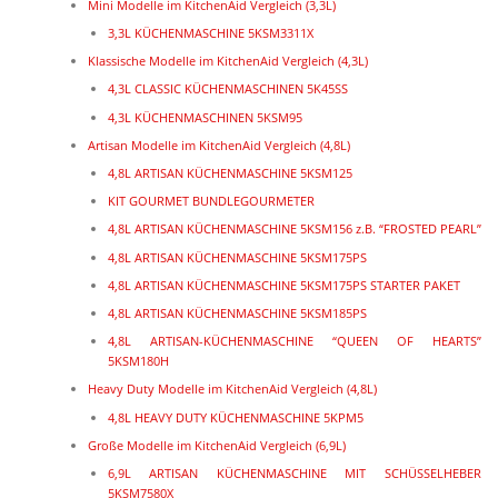
Vergleichs­tabelle der Kitchenaid Modelle
Vergleichs­video auf Youtube
Die KitchenAid Modelle – ihre Varianten und die Unter­schi
Vergleich
Mini Modelle im KitchenAid Vergleich (3,3L)
3,3L KÜCHEN­MA­SCHINE 5KSM3311X
Klassische Modelle im KitchenAid Vergleich (4,3L)
4,3L CLASSIC KÜCHEN­MA­SCHINEN 5K45SS
4,3L KÜCHEN­MA­SCHINEN 5KSM95
Artisan Modelle im KitchenAid Vergleich (4,8L)
4,8L ARTISAN KÜCHEN­MA­SCHINE 5KSM125
KIT GOURMET BUNDLEGOURMETER
4,8L ARTISAN KÜCHEN­MA­SCHINE 5KSM156 z.B. “FROSTED 
4,8L ARTISAN KÜCHEN­MA­SCHINE 5KSM175PS
4,8L ARTISAN KÜCHEN­MA­SCHINE 5KSM175PS STARTER PAK
4,8L ARTISAN KÜCHEN­MA­SCHINE 5KSM185PS
4,8L ARTISAN-KÜCHEN­­MA­­SCHINE “QUEEN OF HE