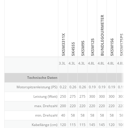
BUNDLE­GOUR­METER
5KSM3311X
5KSM175PS
5KSM125
5KSM156
5KSM95
5K45SS
3.3L
4.3L
4.3L
4.8L
4.8L
4.8L
4.8L
Technische Daten
Motor­spit­zen­leistung (PS)
0.22
0.26
0.26
0.19
0.19
0.19
0.19
Leistung (Watt)
250
275
275
300
300
300
300
max. Drehzahl
200
220
220
220
220
220
220
min. Drehzahl
40
58
58
58
58
58
58
Kabel­länge (cm)
120
115
115
145
145
120
106