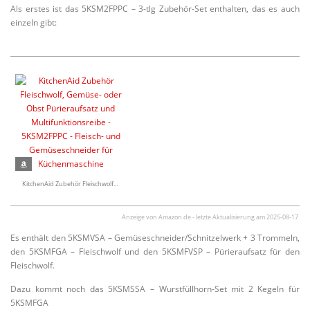
Als erstes ist das 5KSM2FPPC – 3-tlg Zubehör-Set enthalten, das es auch
einzeln gibt:
KitchenAid Zubehör Fleischwolf, Gemüse- oder Obst Pürier­aufsatz und Multi­funk­ti­ons­reibe - 5KSM2FPPC - Fleisch- und Gemüse­schneider für Küchenmaschine
Anzeige von Amazon.de - letzte Aktua­li­sierung am 2025-08-17
Es enthält den 5KSMVSA – Gemüseschneider/Schnitzelwerk + 3 Trommeln,
den 5KSMFGA – Fleischwolf und den 5KSMFVSP – Pürier­aufsatz für den
Fleischwolf.
Dazu kommt noch das 5KSMSSA – Wurst­füllhorn-Set mit 2 Kegeln für
5KSMFGA