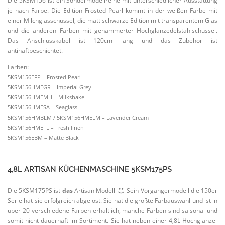
Die 5KSM156 ist ein Sonder­mo­dell­reihe mit unter­schied­licher Ausstattung
je nach Farbe. Die Edition Frosted Pearl kommt in der weißen Farbe mit
einer Milch­glas­schüssel, die matt schwarze Edition mit trans­pa­rentem Glas
und die anderen Farben mit gehäm­merter Hochglanz­e­del­stahl­schüssel.
Das Anschluss­kabel ist 120cm lang und das Zubehör ist
antihaftbeschichtet.
Farben:
5KSM156EFP – Frosted Pearl
5KSM156HMEGR – Imperial Grey
5KSM156HMEMH – Milkshake
5KSM156HMESA – Seaglass
5KSM156HMBLM / 5KSM156HMELM – Lavender Cream
5KSM156HMEFL – Fresh linen
5KSM156EBM – Matte Black
4,8L ARTISAN KÜCHEN­MA­SCHINE 5KSM175PS
Die 5KSM175PS ist
das
Artisan Modell
Sein Vorgän­ger­modell die 150er
Serie hat sie erfolg­reich abgelöst. Sie hat die größte Farbauswahl und ist in
über 20 verschiedene Farben erhältlich, manche Farben sind saisonal und
somit nicht dauerhaft im Sortiment. Sie hat neben einer 4,8L Hochglanz­e­