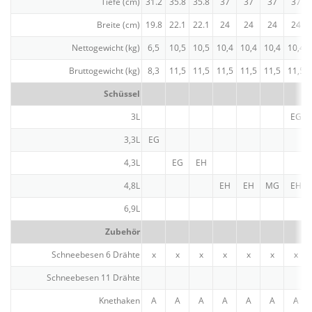
Tiefe (cm)
31.2
35.8
35.8
37
37
37
37
Breite (cm)
19.8
22.1
22.1
24
24
24
24
Netto­ge­wicht (kg)
6,5
10,5
10,5
10,4
10,4
10,4
10,4
Brutto­ge­wicht (kg)
8,3
11,5
11,5
11,5
11,5
11,5
11,5
Schüssel
3L
EG
3,3L
EG
4,3L
EG
EH
4,8L
EH
EH
MG
EH
6,9L
Zubehör
Schnee­besen 6 Drähte
x
x
x
x
x
x
x
Schnee­besen 11 Drähte
Knethaken
A
A
A
A
A
A
A