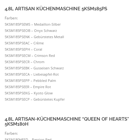
5KSM185PSEER – Empire Rot
5KSM185PSEKG – Kyoto Glow
5KSM185PSECP – Gebürs­tetes Kupfer
4,8L ARTISAN-KÜCHEN­MA­SCHINE “QUEEN OF HEARTS”
5KSM180H
Farben:
5KSM180HESD – Passion Red
HEAVY DUTY MODELLE IM KITCHENAID
VERGLEICH (4,8L)
4,8L HEAVY DUTY KÜCHEN­MA­SCHINE 5KPM5
GROSSE MODELLE IM KITCHENAID VERGLEICH (
6,9L)