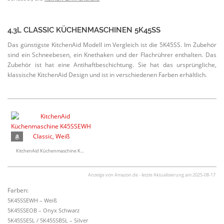
4,3L CLASSIC KÜCHEN­MA­SCHINEN 5K45SS
Das günstigste KitchenAid Modell im Vergleich ist die 5K45SS. Im Zubehör
sind ein Schnee­besen, ein Knethaken und der Flach­rührer enthalten. Das
Zubehör ist hat eine Antihaft­be­schichtung. Sie hat das ursprüng­liche,
klassische KitchenAid Design und ist in verschie­denen Farben erhältlich.
KitchenAid Küchen­ma­schine K45SSEWH Classic, Weiß
Anzeige von Amazon.de - letzte Aktua­li­sierung am 2025-08-17
Farben:
5K45SSEWH – Weiß
5K45SSEOB – Onyx Schwarz
5K45SSESL / 5K45SSBSL – Silver