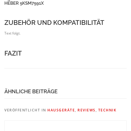
ÄHNLICHE BEITRÄGE
VERÖFFENTLICHT IN
HAUSGERÄTE
,
REVIEWS
,
TECHNIK
Sandra
ist studierte Informatikerin und liebt Katzen und gutes
Essen. Ihre Leidenschaft brennt für technische
Highendprodukte.