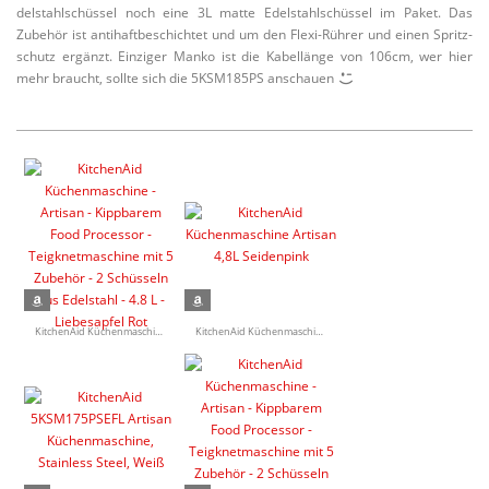
del­stahl­schüssel noch eine 3L matte Edelstahl­schüssel im Paket. Das
Zubehör ist antihaft­be­schichtet und um den Flexi-Rührer und einen Spritz­
schutz ergänzt. Einziger Manko ist die Kabel­länge von 106cm, wer hier
mehr braucht, sollte sich die 5KSM185PS anschauen
KitchenAid Küchen­ma­schine - Artisan - Kippbarem Food Processor - Teigknet­ma­schine mit 5 Zubehör - 2 Schüsseln aus Edelstahl - 4.8 L - Liebes­apfel Rot
KitchenAid Küchen­ma­schine Artisan 4,8L Seidenpink