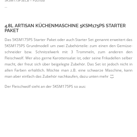
5KSM175PSECB – Fuchsia
…
4,8L ARTISAN KÜCHEN­MA­SCHINE 5KSM175PS STARTER
PAKET
Das 5KSM175PS Starter Paket oder auch Starter Set genannt erweitert das
5KSM175PS Grund­modell um zwei Zubehör­teile: zum einen den Gemüse­
schneider bzw. Schnit­zelwerk mit 3 Trommeln, zum anderen den
Fleischwolf. Wer also gerne Karot­ten­salat ist, oder seine Frika­dellen selber
macht, der freut sich über beigelegte Zubehör. Das Set ist jedoch nicht in
allen Farben erhältlich. Möchte man z.B. eine schwarze Maschine, kann
man aber einfach das Zubehör nachkaufen, dazu unten mehr
Der Fleischwolf sieht an der 5KSM175PS so aus: