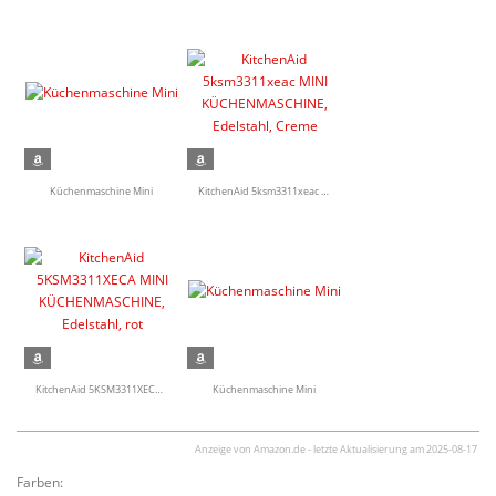
Küchen­ma­schine Mini
KitchenAid 5ksm3311xeac MINI KÜCHEN­MA­SCHINE, Edelstahl, Creme
KitchenAid 5KSM3311XECA MINI KÜCHEN­MA­SCHINE, Edelstahl, rot
Küchen­ma­schine Mini
Anzeige von Amazon.de - letzte Aktua­li­sierung am 2025-08-17
Farben: