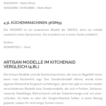
5K45SSEFW – Matte White
5K45SSEBM / 5K45SSBBM – Matte Black
4,3L KÜCHEN­MA­SCHINEN 5KSM95
Die 5KSSM95 ist ein erwei­tertes Modell der 5K45SS, denn sie enthält
zusätzlich einen Spritz­schutz. Sie ist jedoch nur in einer Farbe erhältlich:
Farben:
5KSM95PSECU – Silver
ARTISAN MODELLE IM KITCHENAID
VERGLEICH (4,8L)
Die Artisan Modelle sind die Küchen­ma­schinen, die man im Regelfall meint,
wenn man KitchenAid sagt. Das Standard­modell alleine, würde einen
eigenen KitchenAid Vergleich recht­fer­tigen, denn hier gibt es immer wieder
verschie­denste Modelle bzw. Sonder­mo­delle, die sich in Farben, Gehäu­se­
ma­terial, Kabel­länge, Rührschüssel und der Zubehör­menge und -art unter­
scheiden. Ich habe es aber der Vergleich­barkeit halber in einen Betrag
gepackt, sodass ihr nicht lange Suchen müsst.