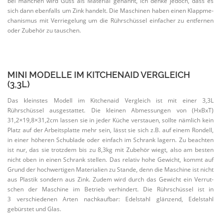
bei manchen wird Guss als Material genannt, ich denke jedoch, dass es
sich dann ebenfalls um Zink handelt. Die Maschinen haben einen Klapp­me­
cha­nismus mit Verrie­gelung um die Rührschüssel einfacher zu entfernen
oder Zubehör zu tauschen.
MINI MODELLE IM KITCHENAID VERGLEICH
(3,3L)
Das kleinstes Modell im Kitchenaid Vergleich ist mit einer 3,3L
Rührschüssel ausge­stattet. Die kleinen Abmes­sungen von (HxBxT)
31,2×19,8×31,2cm lassen sie in jeder Küche verstauen, sollte nämlich kein
Platz auf der Arbeits­platte mehr sein, lässt sie sich z.B. auf einem Rondell,
in einer höheren Schublade oder einfach im Schrank lagern. Zu beachten
ist nur, das sie trotzdem bis zu 8,3kg mit Zubehör wiegt, also am besten
nicht oben in einen Schrank stellen. Das relativ hohe Gewicht, kommt auf
Grund der hochwer­tigen Materialien zu Stande, denn die Maschine ist nicht
aus Plastik sondern aus Zink. Zudem wird durch das Gewicht ein Verrut­
schen der Maschine im Betrieb verhindert. Die Rührschüssel ist in
3 verschie­denen Arten nachkaufbar: Edelstahl glänzend, Edelstahl
gebürstet und Glas.