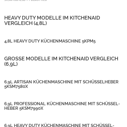
6,9L ARTISAN KÜCHEN­MA­SCHINE MIT SCHÜS­SEL­HEBER
5KSM7580X
6,9L PROFES­SIONAL KÜCHEN­MA­SCHINE MIT SCHÜS­SEL­
HEBER 5KSM7990X
6,9L HEAVY DUTY KÜCHEN­MA­SCHINE MIT SCHÜS­SEL­
HEBER 5KSM7591X
ZUBEHÖR UND KOMPATIBILITÄT
Text folgt.
FAZIT