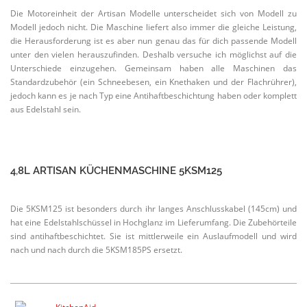
Die Motor­einheit der Artisan Modelle unter­scheidet sich von Modell zu
Modell jedoch nicht. Die Maschine liefert also immer die gleiche Leistung,
die Heraus­for­derung ist es aber nun genau das für dich passende Modell
unter den vielen heraus­zu­finden. Deshalb versuche ich möglichst auf die
Unter­schiede einzu­gehen. Gemeinsam haben alle Maschinen das
Standard­zu­behör (ein Schnee­besen, ein Knethaken und der Flach­rührer),
jedoch kann es je nach Typ eine Antihaft­be­schichtung haben oder komplett
aus Edelstahl sein.
4,8L ARTISAN KÜCHEN­MA­SCHINE 5KSM125
Die 5KSM125 ist besonders durch ihr langes Anschluss­kabel (145cm) und
hat eine Edelstahl­schüssel in Hochglanz im Liefer­umfang. Die Zubehör­teile
sind antihaft­be­schichtet. Sie ist mittler­weile ein Auslauf­modell und wird
nach und nach durch die 5KSM185PS ersetzt.