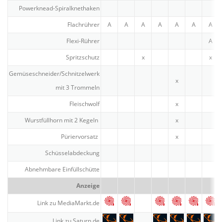
Power­knead-Spiralknet­haken
Flach­rührer
A
A
A
A
A
A
A
Flexi-Rührer
A
Spritz­schutz
x
x
Gemüseschneider/Schnitzelwerk
x
mit 3 Trommeln
Fleischwolf
x
Wurst­füllhorn mit 2 Kegeln
x
Pürier­vorsatz
x
Schüs­sel­ab­de­ckung
Abnehmbare Einfüll­schütte
Anzeige
Link zu MediaMarkt.de
Link zu Saturn.de