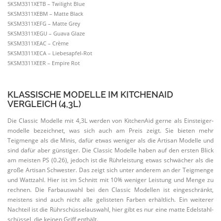
5KSM3311XETB – Twilight Blue
5KSM3311XEBM – Matte Black
5KSM3311XEFG – Matte Grey
5KSM3311XEGU – Guava Glaze
5KSM3311XEAC – Crème
5KSM3311XECA – Liebes­apfel-Rot
5KSM3311XEER – Empire Rot
KLASSISCHE MODELLE IM KITCHENAID
VERGLEICH (4,3L)
Die Classic Modelle mit 4,3L werden von KitchenAid gerne als Einstei­ger­
mo­delle bezeichnet, was sich auch am Preis zeigt. Sie bieten mehr
Teigmenge als die Minis, dafür etwas weniger als die Artisan Modelle und
sind dafür aber günstiger. Die Classic Modelle haben auf den ersten Blick
am meisten PS (0.26), jedoch ist die Rührleistung etwas schwächer als die
große Artisan Schwester. Das zeigt sich unter anderem an der Teigmenge
und Wattzahl. Hier ist im Schnitt mit 10% weniger Leistung und Menge zu
rechnen. Die Farbauswahl bei den Classic Modellen ist einge­schränkt,
meistens sind auch nicht alle gelis­teten Farben erhältlich. Ein weiterer
Nachteil ist die Rührschüs­sel­auswahl, hier gibt es nur eine matte Edelstahl­
schüssel, die
keinen Griff enthält.