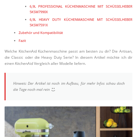
5KSM180H
Heavy Duty Modelle im KitchenAid Vergleich (4,8L)
4,8L HEAVY DUTY KÜCHEN­MA­SCHINE 5KPM5
Große Modelle im KitchenAid Vergleich (6,9L)
6,9L ARTISAN KÜCHEN­MA­SCHINE MIT SCHÜS­SEL­
5KSM7580X
Welche KitchenAid Küchen­ma­schine passt am besten zu dir? Die Artisan,
6,9L PROFES­SIONAL KÜCHEN­MA­SCHINE MIT SCHÜS­SEL­
die Classic oder die Heavy Duty Serie? In diesem Artikel möchte ich dir
5KSM7990X
einen KitchenAid Vergleich aller Modelle liefern.
6,9L HEAVY DUTY KÜCHEN­MA­SCHINE MIT SCHÜS­SEL­
5KSM7591X
Zubehör und Kompatibilität
Hinweis: Der Artikel ist noch im Aufbau, für mehr Infos schau doch
die Tage noch mal rein
Fazit