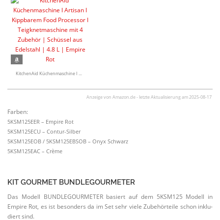
KitchenAid Küchen­ma­schine I Artisan I Kippbarem Food Processor I Teigknet­ma­schine mit 4 Zubehör | Schüssel aus Edelstahl | 4.8 L | Empire Rot
Anzeige von Amazon.de - letzte Aktua­li­sierung am 2025-08-17
Farben:
5KSM125EER – Empire Rot
5KSM125ECU – Contur-Silber
5KSM125EOB / 5KSM125EBSOB – Onyx Schwarz
5KSM125EAC – Crème
KIT GOURMET BUNDLEGOURMETER
Das Modell BUNDLE­GOUR­METER basiert auf dem 5KSM125 Modell in
Empire Rot, es ist besonders da im Set sehr viele Zubehör­teile schon inklu­
diert sind.