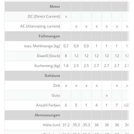
Motor
DC (Direct Current)
x
AC (Alter­nating current)
x
x
x
x
x
x
Füllmengen
max. Mehlmenge (kg)
0,7
0,9
0,9
1
1
1
1
Eiweiß (Stück)
8
12
12
12
12
12
12
Kuchenteig (kg)
1.8
2.5
2.5
2.7
2.7
2.7
2.7
Gehäuse
Zink
x
x
x
x
x
x
Guss
x
Anzahl Farben
6
5
1
4
1
7
>20
Abmes­sungen
Höhe (cm)
31.2
35.3
35.3
36
36
36
36