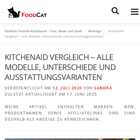
Zum Inhalt springen
Menü
Suchen
FoodCat Technik-Kratzbaum - Test, News und Spaß
Beiträge
KitchenAid
HOME
NEWS
REVIEWS
TUTORIALS
Vergleich – alle Modelle, Unter­schiede und Ausstattungsvarianten
KITCHENAID VERGLEICH – ALLE
VERGLEICHE
ÜBER
MODELLE, UNTER­SCHIEDE UND
AUSSTATTUNGSVARIANTEN
VERÖFFENTLICHT AM
12. JULI 2020
VON
SANDRA
ZULETZT AKTUALISIERT AM 17. JUNI 2025
MEINE ARTIKEL ENTHALTEN MARKEN- BZW.
PRODUKTNAMEN SOWIE AFFILIATELINKS UND SIND
DESHALB ALS ANZEIGE ZU KENNZEICHNEN.